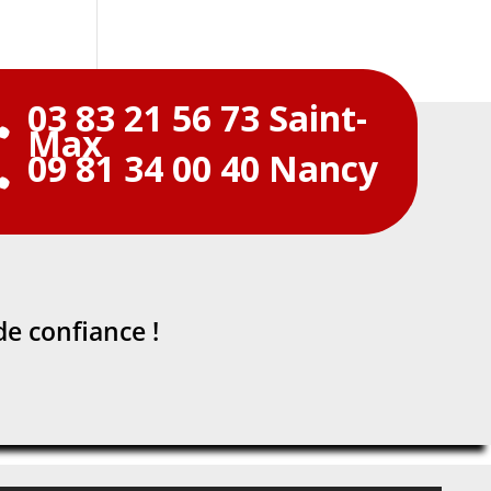
03 83 21 56 73 Saint-

Max
09 81 34 00 40 Nancy

de confiance !