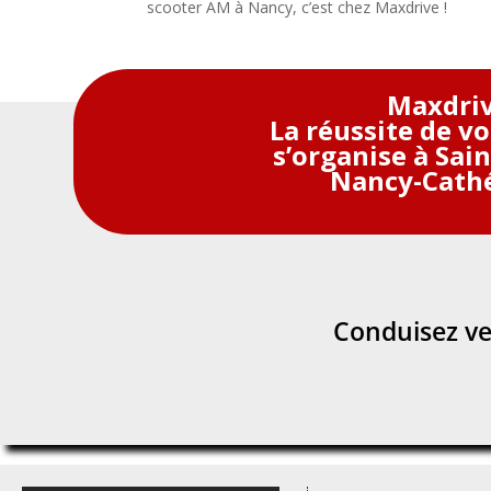
scooter AM à Nancy, c’est chez Maxdrive !
Maxdri
La réussite de v
s’organise à Sai
Nancy-Cath
Conduisez ver