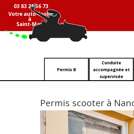
03 83 21 56 73
Votre auto-école
à
Saint-Max
Conduite
Permis B
accompagnée et
supervisée
Permis scooter à Nanc