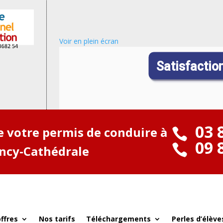
Voir en plein écran
03 
de votre permis de conduire à

09 

ancy-Cathédrale
ffres
Nos tarifs
Téléchargements
Perles d’élève