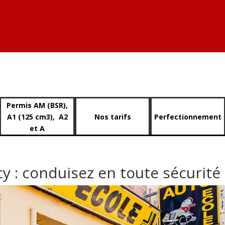
Permis AM (BSR),
A1 (125 cm3), A2
Nos tarifs
Perfectionnement
et A
y : conduisez en toute sécurité