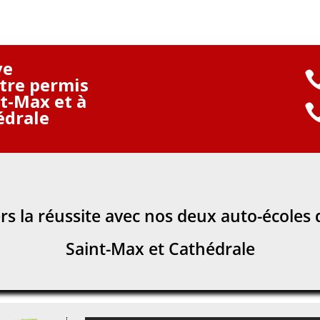
ve
otre permis
nt-Max et à
édrale
s la réussite avec nos deux auto-écoles 
Saint-Max et Cathédrale