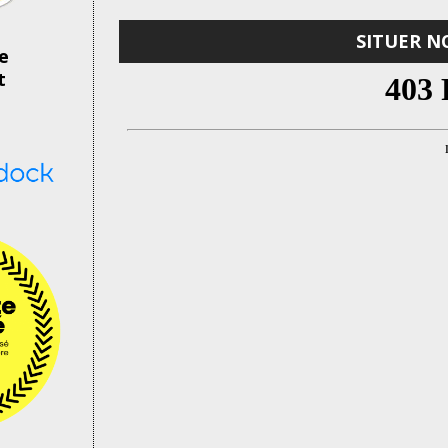
SITUER N
de
t