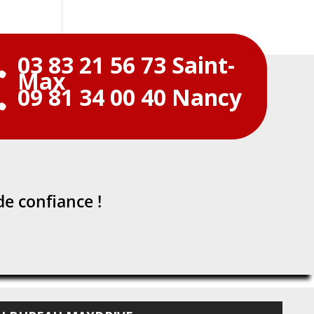
03 83 21 56 73 Saint-

Max
09 81 34 00 40 Nancy

de confiance !