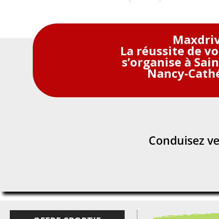
Maxdri
La réussite de v
s’organise à Sai
Nancy-Cath
Conduisez ver