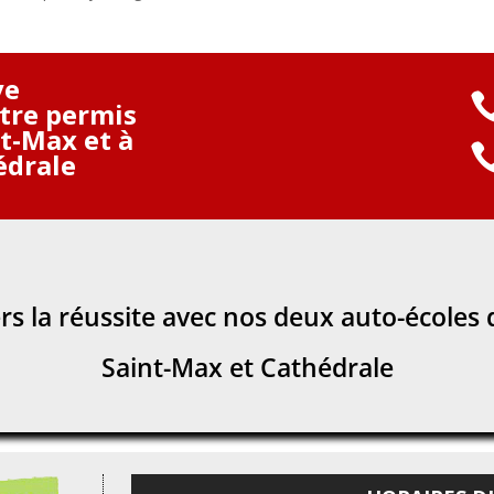
ve
otre permis
nt-Max et à
édrale
s la réussite avec nos deux auto-écoles 
Saint-Max et Cathédrale