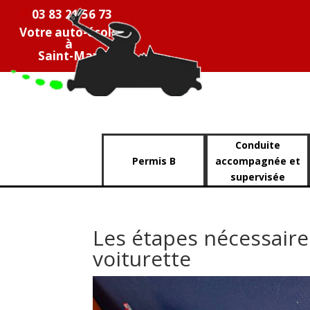
03 83 21 56 73
Votre auto-école
à
Saint-Max
Conduite
Permis B
accompagnée et
supervisée
Les étapes nécessair
voiturette