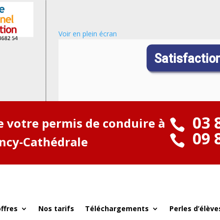
Voir en plein écran
03 
de votre permis de conduire à

09 

ancy-Cathédrale
ffres
Nos tarifs
Téléchargements
Perles d’élève