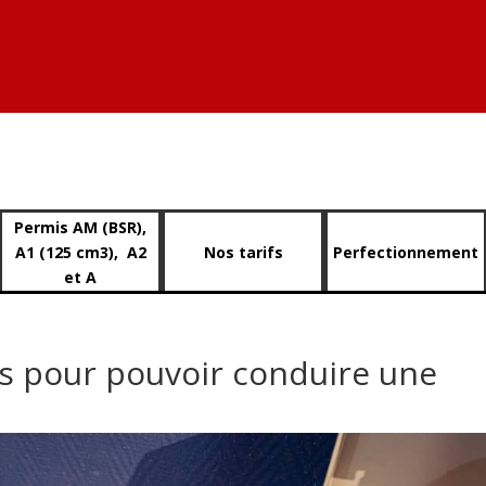
Permis AM (BSR),
A1 (125 cm3), A2
Nos tarifs
Perfectionnement
et A
es pour pouvoir conduire une