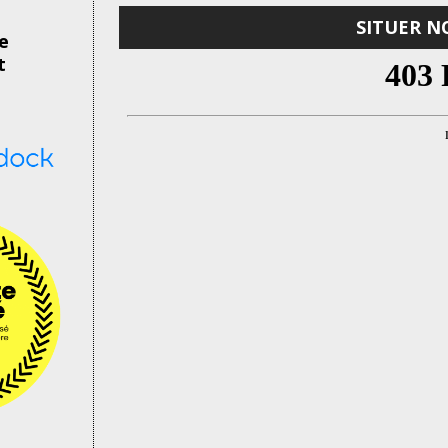
SITUER N
de
t