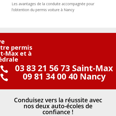
Les avantages de la conduite accompagnée pour
l’obtention du permis voiture à Nancy
ve
otre permis
nt-Max et à
édrale
03 83 21 56 73 Saint-Max

09 81 34 00 40 Nancy

Conduisez vers la réussite avec
nos deux auto-écoles de
confiance !